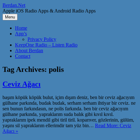
Skip
Berdan.Net
to
Apple iOS Radio Apps & Android Radio Apps
content
Menu
Home
App’s
Privacy Policy
KeepOne Radio – Listen Radio
About Berdan
Contact
Tag Archives:
polis
Ceviz Ağacı
başım köpük köpük bulut, içim dışım deniz, ben bir ceviz ağacıyım
gülhane parkında, budak budak, serham serham ihtiyar bir ceviz. ne
sen bunun farkındasın, ne polis farkında. ben bir ceviz ağacıyım
gülhane parkında, yapraklarım suda balık gibi kıvıl kıvıl.
yapraklarım ipek mendil gibi tiril tiril. koparıver, gözlerinin, gülüm,
yaşını sil yapraklarım ellerimdir tam yüz bin…
Read More: Ceviz
Ağacı »