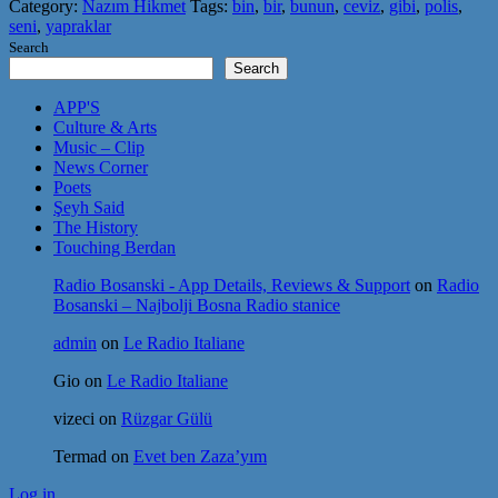
Category:
Nazım Hikmet
Tags:
bin
,
bir
,
bunun
,
ceviz
,
gibi
,
polis
,
seni
,
yapraklar
Search
Search
APP'S
Culture & Arts
Music – Clip
News Corner
Poets
Şeyh Said
The History
Touching Berdan
Radio Bosanski - App Details, Reviews & Support
on
Radio
Bosanski – Najbolji Bosna Radio stanice
admin
on
Le Radio Italiane
Gio
on
Le Radio Italiane
vizeci
on
Rüzgar Gülü
Termad
on
Evet ben Zaza’yım
Log in