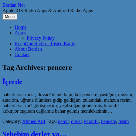
Skip
Berdan.Net
to
Apple iOS Radio Apps & Android Radio Apps
content
Menu
Home
App’s
Privacy Policy
KeepOne Radio – Listen Radio
About Berdan
Contact
Tag Archives:
pencere
İçerde
haberin var mı taş duvar? demir kapı, kör pencere, yastığım, ranzam,
zincirim, uğruna ölümlere gidip geldiğim, zulamdaki mahzun resim,
haberin var mı? görüşmecim, yeşil soğan göndermiş, karanfil
kokuyor cıgaram dağlarına bahar gelmiş memleketimin…
Category:
Ahmed Arif
Tags:
demir
,
duvar
,
karanfil
,
pencere
,
resim
Sebebim derler ya…