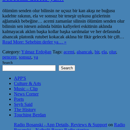
ölümüm senden olur bilinsin ne uçsuz bir kan akışı ne buğusu
kadehte rakının, ela ve sonsuz bir teneşir uykusu gözlerinin
ağlamaklı bebeğine… acemi zamanlar silinsin ölümüm senden olur
bilinsin sen istesen aslında bütün kafiyeleri eskitirsin aklında
kalmayacak aklım başka kollar başka sarılmalar ve her defasında
alsancak platonik rutubet kokacak aklına bir fikir gelecek bir çift…
Read More: Sebebim derler ya… »
Category:
Yılmaz Erdoğan
Tags:
acemi
,
alsancak
,
bir
,
ela
,
olur
,
pencere
,
sonsuz
,
ya
Search
Search
APP'S
Culture & Arts
Music – Clip
News Corner
Poets
Şeyh Said
The History
Touching Berdan
Radio Bosanski - App Details, Reviews & Support
on
Radio
Bosanski – Najbolji Bosna Radio stanice