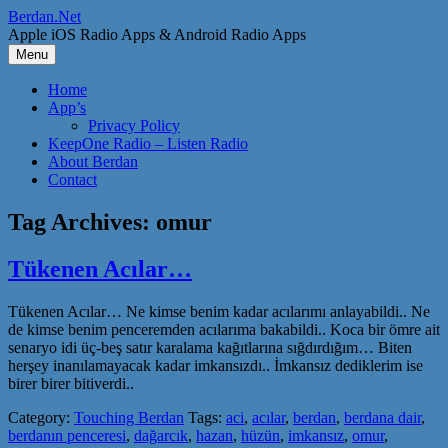
Skip
Berdan.Net
to
Apple iOS Radio Apps & Android Radio Apps
content
Menu
Home
App’s
Privacy Policy
KeepOne Radio – Listen Radio
About Berdan
Contact
Tag Archives:
omur
Tükenen Acılar…
Tükenen Acılar… Ne kimse benim kadar acılarımı anlayabildi.. Ne
de kimse benim penceremden acılarıma bakabildi.. Koca bir ömre ait
senaryo idi üç-beş satır karalama kağıtlarına sığdırdığım… Biten
herşey inanılamayacak kadar imkansızdı.. İmkansız dediklerim ise
birer birer bitiverdi..
Category:
Touching Berdan
Tags:
aci
,
acılar
,
berdan
,
berdana dair
,
berdanın penceresi
,
dağarcık
,
hazan
,
hüzün
,
imkansız
,
omur
,