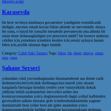
tükenen acılar
Karasevda
bir kere sevdaya tutulmaya gor;ateslere yandiginin resmidir.asik
dedigin, mecnun misali kor;ne bilsin alemde ne mevsimidir. dunya
bir yana, o hayal bir yana;bir mesaledir pervaneyim ona.altinda bir
omur done dolanaagladigim yer penceresi midir? bir koseye mahzun
cekilen icin,yemekten icmekten kesilen icin,sensiz uykuyu haram
bilen icin,ayrilik olumun diger ismidir.
Category:
Cahit Sıtkı Tarancı
Tags:
bilen
,
bir
,
diger
,
dunya
,
omur
,
ona
,
yana
Şahane Serseri
yolumdan cekil yavrumbaglasalar duramamdemir asa demir carik
dedimneyleyim!yolculuk dedimagaclara tunedi yine aksam
kargalarla birruzgar kendini yerden yere vuruyorkirik dokuk
yildizlar belirli uzaktantelsiz mevceleri ardim sira
kosturuyoranamdan yolcu dogmusumyedi dagin yollari kalbimden
gecersalkim salkim misralar gelir icimdendudaklarimda yagmur
damlalarialir beni yollar beni alir gider anamdam yolcu
dogmusumnehirlerle birlikte denizlere kavustumaksam dedimsu