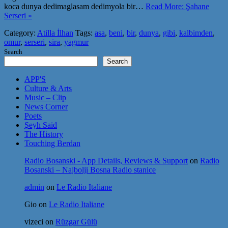
koca dunya dedimaglasam dedimyola bir…
Read More: Şahane
Serseri »
Category:
Atilla İlhan
Tags:
asa
,
beni
,
bir
,
dunya
,
gibi
,
kalbimden
,
omur
,
serseri
,
sira
,
yagmur
Search
Search
APP'S
Culture & Arts
Music – Clip
News Corner
Poets
Şeyh Said
The History
Touching Berdan
Radio Bosanski - App Details, Reviews & Support
on
Radio
Bosanski – Najbolji Bosna Radio stanice
admin
on
Le Radio Italiane
Gio
on
Le Radio Italiane
vizeci
on
Rüzgar Gülü