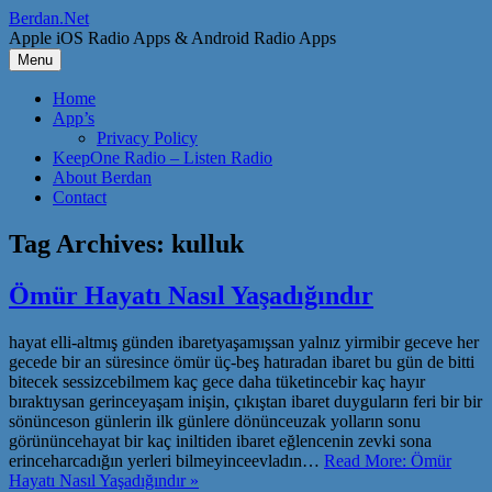
Skip
Berdan.Net
to
Apple iOS Radio Apps & Android Radio Apps
content
Menu
Home
App’s
Privacy Policy
KeepOne Radio – Listen Radio
About Berdan
Contact
Tag Archives:
kulluk
Ömür Hayatı Nasıl Yaşadığındır
hayat elli-altmış günden ibaretyaşamışsan yalnız yirmibir geceve her
gecede bir an süresince ömür üç-beş hatıradan ibaret bu gün de bitti
bitecek sessizcebilmem kaç gece daha tüketincebir kaç hayır
bıraktıysan gerinceyaşam inişin, çıkıştan ibaret duyguların feri bir bir
sönünceson günlerin ilk günlere dönünceuzak yolların sonu
görününcehayat bir kaç iniltiden ibaret eğlencenin zevki sona
erinceharcadığın yerleri bilmeyinceevladın…
Read More: Ömür
Hayatı Nasıl Yaşadığındır »