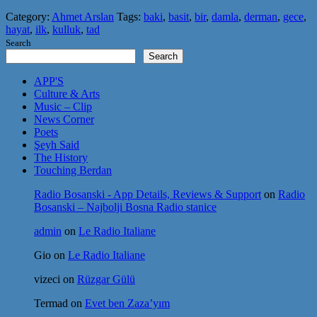
Category:
Ahmet Arslan
Tags:
baki
,
basit
,
bir
,
damla
,
derman
,
gece
,
hayat
,
ilk
,
kulluk
,
tad
Search
Search
APP'S
Culture & Arts
Music – Clip
News Corner
Poets
Şeyh Said
The History
Touching Berdan
Radio Bosanski - App Details, Reviews & Support
on
Radio
Bosanski – Najbolji Bosna Radio stanice
admin
on
Le Radio Italiane
Gio
on
Le Radio Italiane
vizeci
on
Rüzgar Gülü
Termad
on
Evet ben Zaza’yım