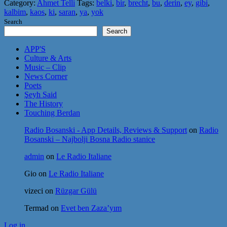
Category:
Ahmet Telli
Tags:
belki
,
bir
,
brecht
,
bu
,
derin
,
ey
,
gibi
,
kalbim
,
kaos
,
ki
,
saran
,
ya
,
yok
Search
Search
APP'S
Culture & Arts
Music – Clip
News Corner
Poets
Şeyh Said
The History
Touching Berdan
Radio Bosanski - App Details, Reviews & Support
on
Radio
Bosanski – Najbolji Bosna Radio stanice
admin
on
Le Radio Italiane
Gio
on
Le Radio Italiane
vizeci
on
Rüzgar Gülü
Termad
on
Evet ben Zaza’yım
Log in