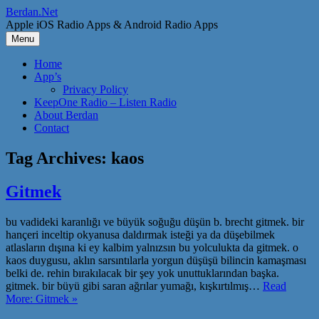
Skip
Berdan.Net
to
Apple iOS Radio Apps & Android Radio Apps
content
Menu
Home
App’s
Privacy Policy
KeepOne Radio – Listen Radio
About Berdan
Contact
Tag Archives:
kaos
Gitmek
bu vadideki karanlığı ve büyük soğuğu düşün b. brecht gitmek. bir
hançeri inceltip okyanusa daldırmak isteği ya da düşebilmek
atlasların dışına ki ey kalbim yalnızsın bu yolculukta da gitmek. o
kaos duygusu, aklın sarsıntılarla yorgun düşüşü bilincin kamaşması
belki de. rehin bırakılacak bir şey yok unuttuklarından başka.
gitmek. bir büyü gibi saran ağrılar yumağı, kışkırtılmış…
Read
More: Gitmek »