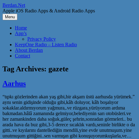
Skip
Berdan.Net
to
Apple iOS Radio Apps & Android Radio Apps
content
Menu
Home
App’s
Privacy Policy
KeepOne Radio – Listen Radio
About Berdan
Contact
Tag Archives:
gazete
Aarhus
“tıpkı gözlerinden akan yaş gibi,bir akşam üstü aarhusda yürümek.”
aynı senin gidişinde olduğu gibi,kâh doluyor, kâh boşalıyor
sokaklar.aldırmıyorum yağmura,.ve rüzgara,yürüyorum ardıma
bakmadan.hâlâ zamanında gelmiyor,belediyenin sarı otobüsleri.ve
her zamankinden daha soğuk,güleç şehrin,sonradan görmeleri.. bu
arada hava da buz gibi,3-5 derece sıcaklık vardı,seninle birlikte o da
gitti..ve kıyılarını dantellediğin mendili,yine evde unutmuşum.yine
unutmuşum gittiğini..sen varmışın gibi konuşuyorumkuşlarla,ve…