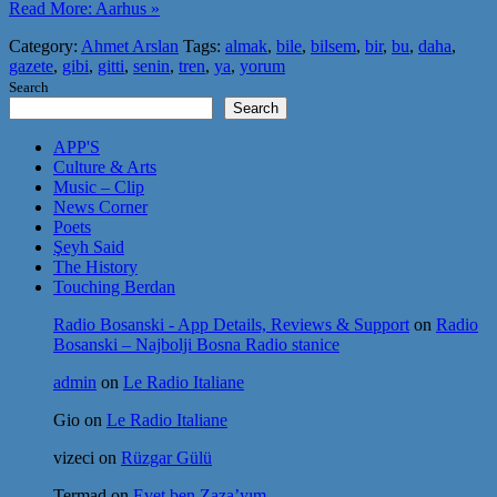
Read More: Aarhus »
Category:
Ahmet Arslan
Tags:
almak
,
bile
,
bilsem
,
bir
,
bu
,
daha
,
gazete
,
gibi
,
gitti
,
senin
,
tren
,
ya
,
yorum
Search
Search
APP'S
Culture & Arts
Music – Clip
News Corner
Poets
Şeyh Said
The History
Touching Berdan
Radio Bosanski - App Details, Reviews & Support
on
Radio
Bosanski – Najbolji Bosna Radio stanice
admin
on
Le Radio Italiane
Gio
on
Le Radio Italiane
vizeci
on
Rüzgar Gülü
Termad
on
Evet ben Zaza’yım