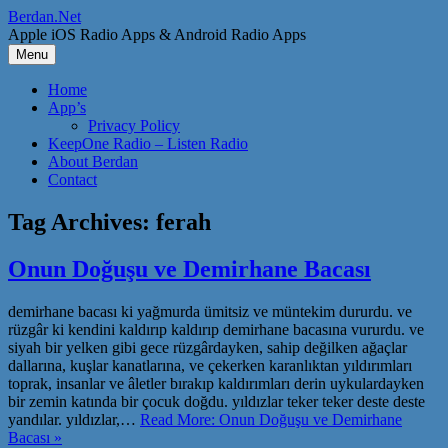
Skip
Berdan.Net
to
Apple iOS Radio Apps & Android Radio Apps
content
Menu
Home
App’s
Privacy Policy
KeepOne Radio – Listen Radio
About Berdan
Contact
Tag Archives:
ferah
Onun Doğuşu ve Demirhane Bacası
demirhane bacası ki yağmurda ümitsiz ve müntekim dururdu. ve
rüzgâr ki kendini kaldırıp kaldırıp demirhane bacasına vururdu. ve
siyah bir yelken gibi gece rüzgârdayken, sahip değilken ağaçlar
dallarına, kuşlar kanatlarına, ve çekerken karanlıktan yıldırımları
toprak, insanlar ve âletler bırakıp kaldırımları derin uykulardayken
bir zemin katında bir çocuk doğdu. yıldızlar teker teker deste deste
yandılar. yıldızlar,…
Read More: Onun Doğuşu ve Demirhane
Bacası »