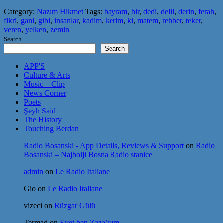
Category:
Nazım Hikmet
Tags:
bayram
,
bir
,
dedi
,
delil
,
derin
,
ferah
,
fikri
,
gani
,
gibi
,
insanlar
,
kadim
,
kerim
,
ki
,
matem
,
rehber
,
teker
,
veren
,
yelken
,
zemin
Search
Search
APP'S
Culture & Arts
Music – Clip
News Corner
Poets
Şeyh Said
The History
Touching Berdan
Radio Bosanski - App Details, Reviews & Support
on
Radio
Bosanski – Najbolji Bosna Radio stanice
admin
on
Le Radio Italiane
Gio
on
Le Radio Italiane
vizeci
on
Rüzgar Gülü
Termad
on
Evet ben Zaza’yım