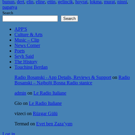
bunun
,
dert
,
elin
,
eline
,
ettin
,
gelincik
,
hoyrat
,
lokma
,
murat
,
ninni
,
papatya
Search
Search
APP'S
Culture & Arts
Music – Clip
News Corner
Poets
Şeyh Said
The History
Touching Berdan
Radio Bosanski - App Details, Reviews & Support
on
Radio
Bosanski – Najbolji Bosna Radio stanice
admin
on
Le Radio Italiane
Gio
on
Le Radio Italiane
vizeci
on
Rüzgar Gülü
Termad
on
Evet ben Zaza’yım
Log in