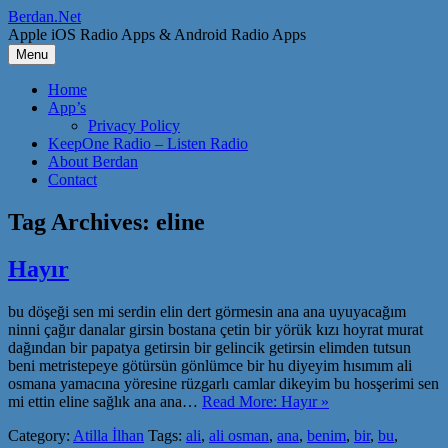
Skip
Berdan.Net
to
Apple iOS Radio Apps & Android Radio Apps
content
Menu
Home
App’s
Privacy Policy
KeepOne Radio – Listen Radio
About Berdan
Contact
Tag Archives:
eline
Hayır
bu döşeği sen mi serdin elin dert görmesin ana ana uyuyacağım
ninni çağır danalar girsin bostana çetin bir yörük kızı hoyrat murat
dağından bir papatya getirsin bir gelincik getirsin elimden tutsun
beni metristepeye götürsün gönlümce bir hu diyeyim hısımım ali
osmana yamacına yöresine rüzgarlı camlar dikeyim bu hosşerimi sen
mi ettin eline sağlık ana ana…
Read More: Hayır »
Category:
Atilla İlhan
Tags:
ali
,
ali osman
,
ana
,
benim
,
bir
,
bu
,