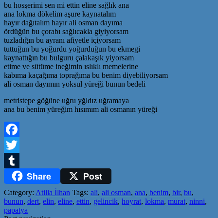
bu hosşerimi sen mi ettin eline sağlık ana
ana lokma dökelim aşure kaynatalım
hayır dağıtalım hayır ali osman dayıma
ördüğün bu çorabı sağlıcakla giyiyorsam
tuzladığın bu ayranı afiyetle içiyorsam
tuttuğun bu yoğurdu yoğurduğun bu ekmegi
kaynattığın bu bulguru çalakaşık yiyorsam
etime ve sütüme ineğimin ıslıklı memelerine
kabıma kaçağıma toprağıma bu benim diyebiliyorsam
ali osman dayımın yoksul yüreği bunun bedeli
metristepe göğüne uğru yğldız uğramaya
ana bu benim yüreğim hısımım ali osmanın yüreği
Facebook
Twitter
Share
Post
Tumblr
Category:
Atilla İlhan
Tags:
ali
,
ali osman
,
ana
,
benim
,
bir
,
bu
,
bunun
,
dert
,
elin
,
eline
,
ettin
,
gelincik
,
hoyrat
,
lokma
,
murat
,
ninni
,
papatya