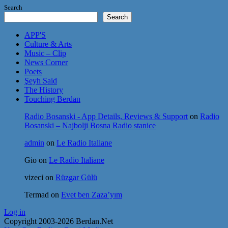
Search
Search
APP'S
Culture & Arts
Music – Clip
News Corner
Poets
Şeyh Said
The History
Touching Berdan
Radio Bosanski - App Details, Reviews & Support
on
Radio
Bosanski – Najbolji Bosna Radio stanice
admin
on
Le Radio Italiane
Gio
on
Le Radio Italiane
vizeci
on
Rüzgar Gülü
Termad
on
Evet ben Zaza’yım
Log in
Copyright 2003-2026 Berdan.Net