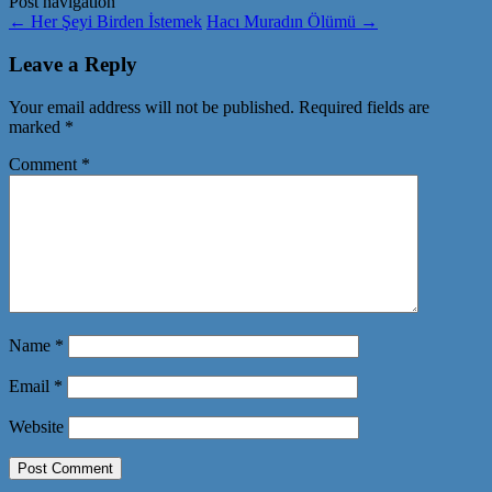
Post navigation
←
Her Şeyi Birden İstemek
Hacı Muradın Ölümü
→
Leave a Reply
Your email address will not be published.
Required fields are
marked
*
Comment
*
Name
*
Email
*
Website