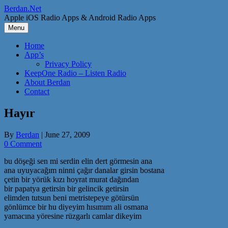
Skip
Berdan.Net
to
Apple iOS Radio Apps & Android Radio Apps
content
Menu
Home
App’s
Privacy Policy
KeepOne Radio – Listen Radio
About Berdan
Contact
Hayır
By
Berdan
|
June 27, 2009
0 Comment
bu döşeği sen mi serdin elin dert görmesin ana
ana uyuyacağım ninni çağır danalar girsin bostana
çetin bir yörük kızı hoyrat murat dağından
bir papatya getirsin bir gelincik getirsin
elimden tutsun beni metristepeye götürsün
gönlümce bir hu diyeyim hısımım ali osmana
yamacına yöresine rüzgarlı camlar dikeyim