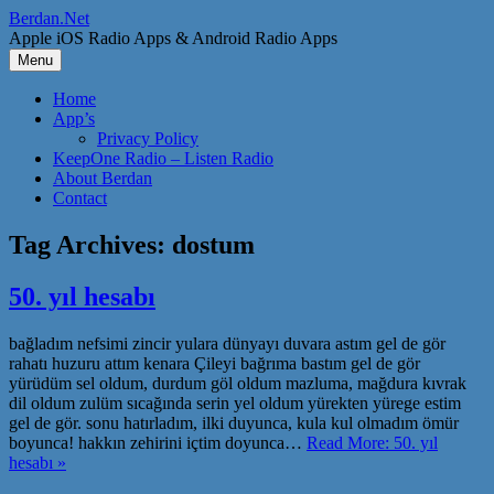
Skip
Berdan.Net
to
Apple iOS Radio Apps & Android Radio Apps
content
Menu
Home
App’s
Privacy Policy
KeepOne Radio – Listen Radio
About Berdan
Contact
Tag Archives:
dostum
50. yıl hesabı
bağladım nefsimi zincir yulara dünyayı duvara astım gel de gör
rahatı huzuru attım kenara Çileyi bağrıma bastım gel de gör
yürüdüm sel oldum, durdum göl oldum mazluma, mağdura kıvrak
dil oldum zulüm sıcağında serin yel oldum yürekten yürege estim
gel de gör. sonu hatırladım, ilki duyunca, kula kul olmadım ömür
boyunca! hakkın zehirini içtim doyunca…
Read More: 50. yıl
hesabı »