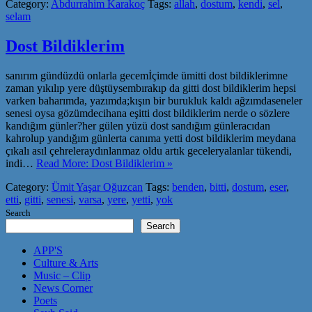
Category:
Abdurrahim Karakoç
Tags:
allah
,
dostum
,
kendi
,
sel
,
selam
Dost Bildiklerim
sanırım gündüzdü onlarla gecemİçimde ümitti dost bildiklerimne
zaman yıkılıp yere düştüysembırakıp da gitti dost bildiklerim hepsi
varken baharımda, yazımda;kışın bir burukluk kaldı ağzımdaseneler
senesi oysa gözümdecihana eşitti dost bildiklerim nerde o sözlere
kandığım günler?her gülen yüzü dost sandığım günleracıdan
kahrolup yandığım günlerta canıma yetti dost bildiklerim meydana
çıkalı asıl çehreleraydınlanmaz oldu artık geceleryalanlar tükendi,
indi…
Read More: Dost Bildiklerim »
Category:
Ümit Yaşar Oğuzcan
Tags:
benden
,
bitti
,
dostum
,
eser
,
etti
,
gitti
,
senesi
,
varsa
,
yere
,
yetti
,
yok
Search
Search
APP'S
Culture & Arts
Music – Clip
News Corner
Poets