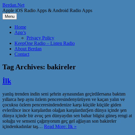
Skip
Berdan.Net
to
Apple iOS Radio Apps & Android Radio Apps
content
Menu
Home
App’s
Privacy Policy
KeepOne Radio – Listen Radio
About Berdan
Contact
Tag Archives:
bakireler
İlk
yanlış trenden indin seni şehrin aynasından geçirdilersana baktım
yıllarca hep aynı özlem penceresindenyürüyen ve kaçan yalın ve
çocuksu özlem penceresindendenize karşı küçüle küçüle giden
evleriİnce ince karşılardın olağan karşılardınŞen dünya içinde şen
dünya içinde bir avuç şen dünyaydın sen bahar bilgisi güneş rengi at
soluğu ve senseni çağırıyorum geç gel ağlayan son bakireler
içindenkadınlar taş…
Read More: İlk »