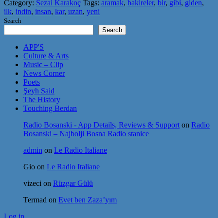
Category:
Sezai Karakoç
Tags:
aramak
,
bakireler
,
bir
,
gibi
,
giden
,
ilk
,
indin
,
insan
,
kar
,
uzan
,
yeni
Search
Search
APP'S
Culture & Arts
Music – Clip
News Corner
Poets
Şeyh Said
The History
Touching Berdan
Radio Bosanski - App Details, Reviews & Support
on
Radio
Bosanski – Najbolji Bosna Radio stanice
admin
on
Le Radio Italiane
Gio
on
Le Radio Italiane
vizeci
on
Rüzgar Gülü
Termad
on
Evet ben Zaza’yım
Log in