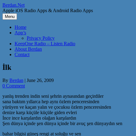
Skip
Berdan.Net
to
Apple iOS Radio Apps & Android Radio Apps
content
Menu
Home
App’s
Privacy Policy
KeepOne Radio – Listen Radio
About Berdan
Contact
İlk
By
Berdan
|
June 26, 2009
0 Comment
yanlış trenden indin seni şehrin aynasından geçirdiler
sana baktım yıllarca hep aynı özlem penceresinden
yürüyen ve kaçan yalın ve çocuksu özlem penceresinden
denize karşı küçüle küçüle giden evleri
İnce ince karşılardın olağan karşılardın
Şen dünya içinde şen dünya içinde bir avuç şen dünyaydın sen
bahar bilgisi güneş rengi at soluğu ve sen