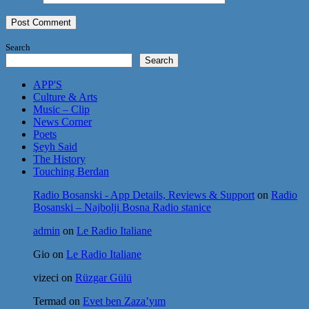
Search
Search
APP'S
Culture & Arts
Music – Clip
News Corner
Poets
Şeyh Said
The History
Touching Berdan
Radio Bosanski - App Details, Reviews & Support
on
Radio
Bosanski – Najbolji Bosna Radio stanice
admin
on
Le Radio Italiane
Gio
on
Le Radio Italiane
vizeci
on
Rüzgar Gülü
Termad
on
Evet ben Zaza’yım