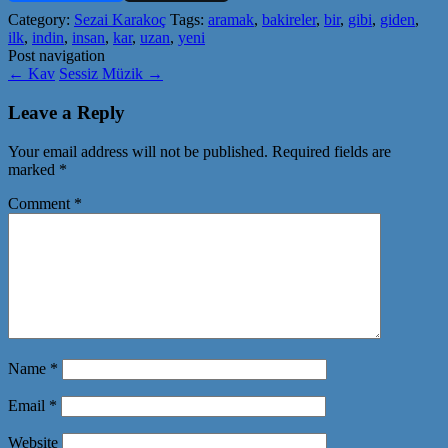
Category:
Sezai Karakoç
Tags:
aramak
,
bakireler
,
bir
,
gibi
,
giden
,
ilk
,
indin
,
insan
,
kar
,
uzan
,
yeni
Post navigation
←
Kav
Sessiz Müzik
→
Leave a Reply
Your email address will not be published.
Required fields are
marked
*
Comment
*
Name
*
Email
*
Website