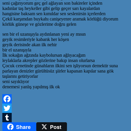
seni çağırıyorum geç gel ağlayan son bakireler içinden
kadınlar taş heykeller gibi gelip geçer sarı kayalardan
hangisine baksam sen kımıldar sen seslenirsin içerlerden
Çekil karşımdan buykahı canişeyenre aramak körlüğü diyorum
körlük güneşe ve gözlerime doğru gelen
sen bir el uzanışıyla aydınlanan yeni ay mısın
geyik resimleriyle kabarık her köşen
geyik derisinde akan ilk nehir
bir el uzanışıyla
İlk sokağın ağzında kaybolursan ağlıyacağım
leylaklarla akrepler gözlerine bakıp insan olurlarsa
Çocuk cenetinde günahların ilkini sen işliyorsun demektir suna
parlayan denizler gürültüsüz şiirler kapanan kapılar sana gök
taşlarını getiriyorlar
seni sayıklıyor
denemesi yanlış yapılmış ilk ok
Facebook
Twitter
Share
Post
Tumblr