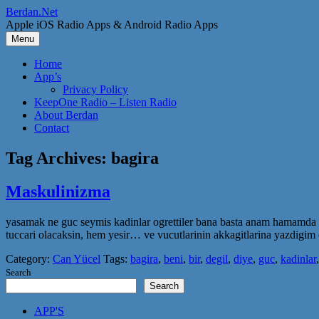
Skip
Berdan.Net
to
Apple iOS Radio Apps & Android Radio Apps
content
Menu
Home
App’s
Privacy Policy
KeepOne Radio – Listen Radio
About Berdan
Contact
Tag Archives:
bagira
Maskulinizma
yasamak ne guc seymis kadinlar ogrettiler bana basta anam hamamda k
tuccari olacaksin, hem yesir… ve vucutlarinin akkagitlarina yazdigim 
Category:
Can Yücel
Tags:
bagira
,
beni
,
bir
,
degil
,
diye
,
guc
,
kadinlar
Search
Search
APP'S