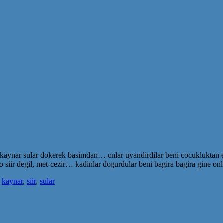
aynar sular dokerek basimdan… onlar uyandirdilar beni cocukluktan erk
o siir degil, met-cezir… kadinlar dogurdular beni bagira bagira gine on
,
kaynar
,
siir
,
sular