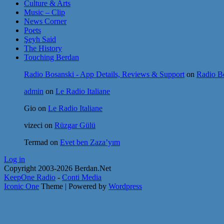
Culture & Arts
Music – Clip
News Corner
Poets
Şeyh Said
The History
Touching Berdan
Radio Bosanski - App Details, Reviews & Support
on
Radio Bo
admin
on
Le Radio Italiane
Gio
on
Le Radio Italiane
vizeci
on
Rüzgar Gülü
Termad
on
Evet ben Zaza’yım
Log in
Copyright 2003-2026 Berdan.Net
KeepOne Radio
-
Conti Media
Iconic One
Theme | Powered by
Wordpress