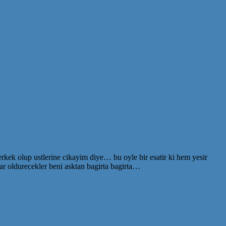
ek olup ustlerine cikayim diye… bu oyle bir esatir ki hem yesir
lar oldurecekler beni asktan bagirta bagirta…