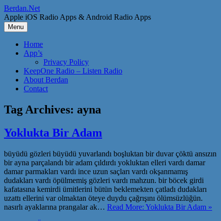
Skip
Berdan.Net
to
Apple iOS Radio Apps & Android Radio Apps
content
Menu
Home
App’s
Privacy Policy
KeepOne Radio – Listen Radio
About Berdan
Contact
Tag Archives:
ayna
Yoklukta Bir Adam
büyüdü gözleri büyüdü yuvarlandı boşluktan bir duvar çöktü ansızın
bir ayna parçalandı bir adam çıldırdı yokluktan elleri vardı damar
damar parmakları vardı ince uzun saçları vardı okşanmamış
dudakları vardı öpülmemiş gözleri vardı mahzun. bir böcek girdi
kafatasına kemirdi ümitlerini bütün beklemekten çatladı dudakları
uzattı ellerini var olmaktan öteye duydu çağrışını ölümsüzlüğün.
nasırlı ayaklarına prangalar ak…
Read More: Yoklukta Bir Adam »