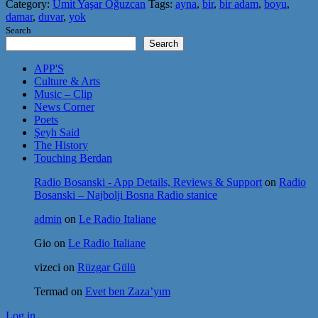
Category:
Ümit Yaşar Oğuzcan
Tags:
ayna
,
bir
,
bir adam
,
boyu
,
damar
,
duvar
,
yok
Search
Search
APP'S
Culture & Arts
Music – Clip
News Corner
Poets
Şeyh Said
The History
Touching Berdan
Radio Bosanski - App Details, Reviews & Support
on
Radio
Bosanski – Najbolji Bosna Radio stanice
admin
on
Le Radio Italiane
Gio
on
Le Radio Italiane
vizeci
on
Rüzgar Gülü
Termad
on
Evet ben Zaza’yım
Log in