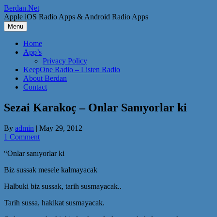
Skip
Berdan.Net
to
Apple iOS Radio Apps & Android Radio Apps
content
Menu
Home
App’s
Privacy Policy
KeepOne Radio – Listen Radio
About Berdan
Contact
Sezai Karakoç – Onlar Sanıyorlar ki
By
admin
|
May 29, 2012
1 Comment
“Onlar sanıyorlar ki
Biz sussak mesele kalmayacak
Halbuki biz sussak, tarih susmayacak..
Tarih sussa, hakikat susmayacak.