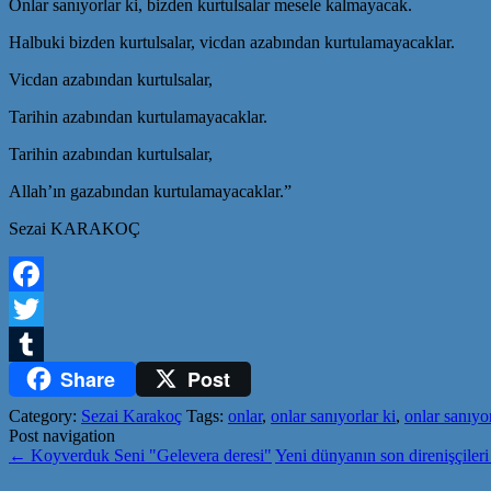
Onlar sanıyorlar ki, bizden kurtulsalar mesele kalmayacak.
Halbuki bizden kurtulsalar, vicdan azabından kurtulamayacaklar.
Vicdan azabından kurtulsalar,
Tarihin azabından kurtulamayacaklar.
Tarihin azabından kurtulsalar,
Allah’ın gazabından kurtulamayacaklar.”
Sezai KARAKOÇ
Facebook
Twitter
Share
Post
Tumblr
Category:
Sezai Karakoç
Tags:
onlar
,
onlar sanıyorlar ki
,
onlar sanıyorl
Post navigation
←
Koyverduk Seni "Gelevera deresi"
Yeni dünyanın son direnişçiler