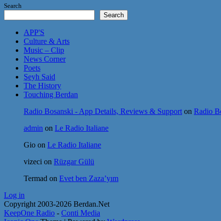
Search
Search
APP'S
Culture & Arts
Music – Clip
News Corner
Poets
Şeyh Said
The History
Touching Berdan
Radio Bosanski - App Details, Reviews & Support
on
Radio Bo
admin
on
Le Radio Italiane
Gio
on
Le Radio Italiane
vizeci
on
Rüzgar Gülü
Termad
on
Evet ben Zaza’yım
Log in
Copyright 2003-2026 Berdan.Net
KeepOne Radio
-
Conti Media