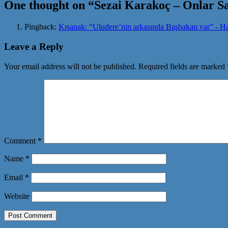
One thought on “
Sezai Karakoç – Onlar Sa
Pingback:
Kışanak: “Uludere’nin arkasında Başbakan var” - H
Leave a Reply
Your email address will not be published.
Required fields are marked
Comment
*
Name
*
Email
*
Website