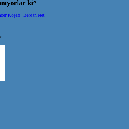
nıyorlar ki
”
aber Köşesi | Berdan.Net
*