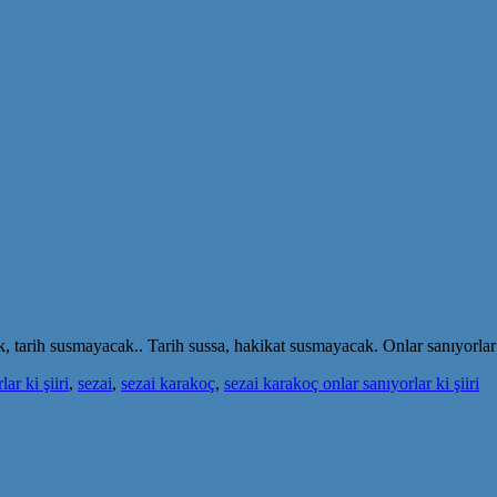
, tarih susmayacak.. Tarih sussa, hakikat susmayacak. Onlar sanıyorlar
ar ki şiiri
,
sezai
,
sezai karakoç
,
sezai karakoç onlar sanıyorlar ki şiiri