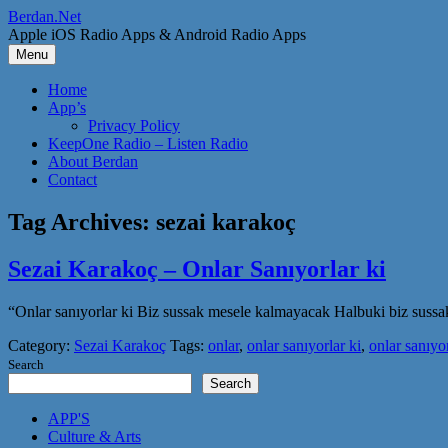
Skip
Berdan.Net
to
Apple iOS Radio Apps & Android Radio Apps
content
Menu
Home
App’s
Privacy Policy
KeepOne Radio – Listen Radio
About Berdan
Contact
Tag Archives:
sezai karakoç
Sezai Karakoç – Onlar Sanıyorlar ki
“Onlar sanıyorlar ki Biz sussak mesele kalmayacak Halbuki biz sussak
Category:
Sezai Karakoç
Tags:
onlar
,
onlar sanıyorlar ki
,
onlar sanıyorl
Search
Search
APP'S
Culture & Arts