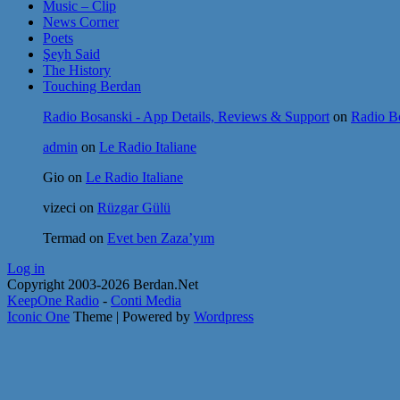
Music – Clip
News Corner
Poets
Şeyh Said
The History
Touching Berdan
Radio Bosanski - App Details, Reviews & Support
on
Radio Bo
admin
on
Le Radio Italiane
Gio
on
Le Radio Italiane
vizeci
on
Rüzgar Gülü
Termad
on
Evet ben Zaza’yım
Log in
Copyright 2003-2026 Berdan.Net
KeepOne Radio
-
Conti Media
Iconic One
Theme | Powered by
Wordpress