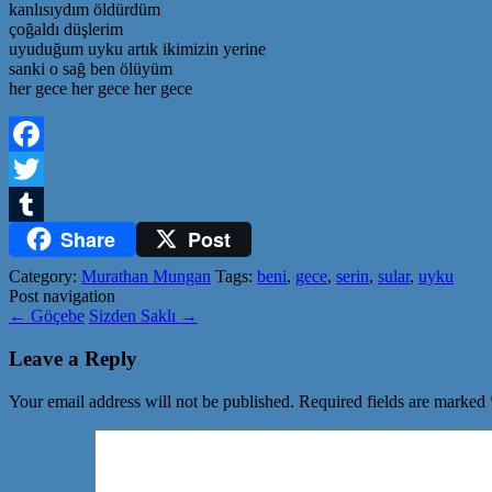
kanlısıydım öldürdüm
çoğaldı düşlerim
uyuduğum uyku artık ikimizin yerine
sanki o sağ ben ölüyüm
her gece her gece her gece
Facebook
Twitter
Share
Post
Tumblr
Category:
Murathan Mungan
Tags:
beni
,
gece
,
serin
,
sular
,
uyku
Post navigation
←
Göçebe
Sizden Saklı
→
Leave a Reply
Your email address will not be published.
Required fields are marked