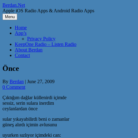
Skip
Berdan.Net
to
Apple iOS Radio Apps & Android Radio Apps
content
Menu
Home
App’s
Privacy Policy
KeepOne Radio – Listen Radio
About Berdan
Contact
Önce
By
Berdan
|
June 27, 2009
0 Comment
Çıktığım dağlar küllenirdi içimde
sessiz, serin sulara inerdim
ceylanlardan önce
sular yıkayabilirdi beni o zamanlar
güneş alırdı içimin avlusunu
uyurken sızlıyor içimdeki can: