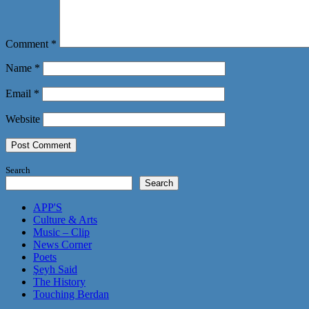
Comment
*
Name
*
Email
*
Website
Search
Search
APP'S
Culture & Arts
Music – Clip
News Corner
Poets
Şeyh Said
The History
Touching Berdan