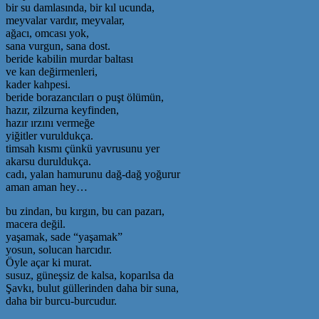
bir su damlasında, bir kıl ucunda,
meyvalar vardır, meyvalar,
ağacı, omcası yok,
sana vurgun, sana dost.
beride kabilin murdar baltası
ve kan değirmenleri,
kader kahpesi.
beride borazancıları o puşt ölümün,
hazır, zilzurna keyfinden,
hazır ırzını vermeğe
yiğitler vuruldukça.
timsah kısmı çünkü yavrusunu yer
akarsu duruldukça.
cadı, yalan hamurunu dağ-dağ yoğurur
aman aman hey…
bu zindan, bu kırgın, bu can pazarı,
macera değil.
yaşamak, sade “yaşamak”
yosun, solucan harcıdır.
Öyle açar ki murat.
susuz, güneşsiz de kalsa, koparılsa da
Şavkı, bulut güllerinden daha bir suna,
daha bir burcu-burcudur.