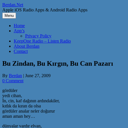
Skip
Berdan.Net
to
Apple iOS Radio Apps & Android Radio Apps
content
Menu
Home
App’s
Privacy Policy
KeepOne Radio – Listen Radio
About Berdan
Contact
Bu Zindan, Bu Kırgın, Bu Can Pazarı
By
Berdan
|
June 27, 2009
0 Comment
gördüler
yedi cihan,
İn, cin, kaf dağının ardındakiler,
kıtlık da kıran da olsa
gördüler analar neler doğurur
aman aman hey…
dünyalar vardır elvan,