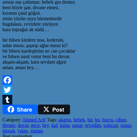
sensiz nar çatlamaz, bebek gııı demez.
beni böyle şair, divane etmez,
kızımın çatal göğsü.
senin yüzün suyu hürmetinedir
bugdalara, cevizlere yürüyen
kara toprağın ak südü…
bir bilsen kimlere tasa, kedersin,
anlar mısın, şaşırıp ağlar mısın ki?
bir bilsen kardeşlerim ne can çocuklar
ve bilsen nasıl vurur beni bu duvar.
akşam-akşam, kara sevdam ağırır
aman, aman hey…
Facebook
Twitter
Share
Post
Tumblr
Category:
Ahmed Arif
Tags:
akarsu
,
bebek
,
bir
,
bu
,
burcu
,
cihan
,
divane
,
duvar
,
gece
,
hey
,
kaf
,
kalsa
,
pazar
,
sevgilim
,
solucan
,
susuz
,
timsah
,
yalan
,
zindan
Post navigation