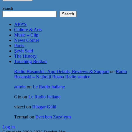
Search
Search
APP'S
Culture & Arts
Music – Clip
News Corner
Poets
Şeyh Said
The History
Touching Berdan
Radio Bosanski - App Details, Reviews & Support
on
Radio
Bosanski – Najbolji Bosna Radio stanice
admin
on
Le Radio Italiane
Gio
on
Le Radio Italiane
vizeci
on
Rüzgar Gülü
Termad
on
Evet ben Zaza’yım
Log in