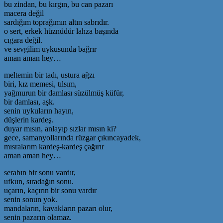
bu zindan, bu kırgın, bu can pazarı
macera değil
sardığım toprağımın altın sabrıdır.
o sert, erkek hüznüdür lahza başında
cıgara değil.
ve sevgilim uykusunda bağrır
aman aman hey…
meltemin bir tadı, ustura ağzı
biri, kız memesi, tılsım,
yağmurun bir damlası süzülmüş küfür,
bir damlası, aşk.
senin uykuların hayın,
düşlerin kardeş.
duyar mısın, anlayıp sızlar mısın ki?
gece, samanyollarında rüzgar çıkıncayadek,
mısralarım kardeş-kardeş çağırır
aman aman hey…
serabın bir sonu vardır,
ufkun, sıradağın sonu.
uçarın, kaçırın bir sonu vardır
senin sonun yok.
mandaların, kavakların pazarı olur,
senin pazarın olamaz.