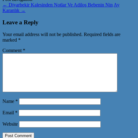
←
Diyarbekir Kalesinden Notlar Ve Adiloş Bebenin Nin
Ay
Karanlık
→
Leave a Reply
Your email address will not be published.
Required fields are
marked
*
Comment
*
Name
*
Email
*
Website