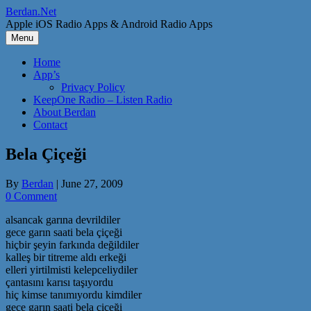
Skip
Berdan.Net
to
Apple iOS Radio Apps & Android Radio Apps
content
Menu
Home
App’s
Privacy Policy
KeepOne Radio – Listen Radio
About Berdan
Contact
Bela Çiçeği
By
Berdan
|
June 27, 2009
0 Comment
alsancak garına devrildiler
gece garın saati bela çiçeği
hiçbir şeyin farkında değildiler
kalleş bir titreme aldı erkeği
elleri yirtilmisti kelepceliydiler
çantasını karısı taşıyordu
hiç kimse tanımıyordu kimdiler
gece garın saati bela çiçeği