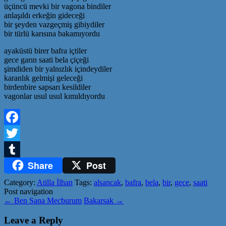
üçüncü mevki bir vagona bindiler
anlaşıldı erkeğin gideceği
bir şeyden vazgeçmiş gibiydiler
bir türlü karısına bakamıyordu
ayaküstü birer bafra içtiler
gece garın saati bela çiçeği
şimdiden bir yalnızlık içindeydiler
karanlık gelmişi geleceği
birdenbire sapsarı kesildiler
vagonlar usul usul kımıldıyordu
Facebook
Twitter
Share
Post
Tumblr
Category:
Atilla İlhan
Tags:
alsancak
,
bafra
,
bela
,
bir
,
gece
,
saati
Post navigation
←
Ben Sana Mecburum
Bakarsak
→
Leave a Reply