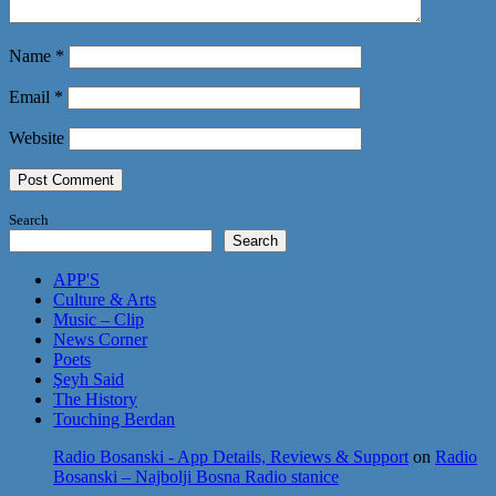
Name
*
Email
*
Website
Search
Search
APP'S
Culture & Arts
Music – Clip
News Corner
Poets
Şeyh Said
The History
Touching Berdan
Radio Bosanski - App Details, Reviews & Support
on
Radio
Bosanski – Najbolji Bosna Radio stanice