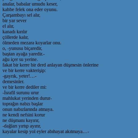
analar, babalar umudu keser,
kahbe felek ona eder oyunu.
Çarşambayı sel alır,
bir yar sever
el alır,
kanadı kırılır
çöllerde kalır,
ölmeden mezara koyarlar onu.
o, -yunusu biçaredir,
baştan ayağa yaredir.-
ağu içer su yerine.
fakat bir kerre bir derd anlayan düşmesin önlerine
ve bir kerre vakterişip:
-gayrık, yeter!…-
demesinler.
ve bir kerre dediler mi:
-İsrafil surunu urur
mahlukat yerinden durur-
toprağın nabzı başlar
onun nabızlarında atmaya.
ne kendi nefsini korur
ne düşmanı kayırır,
-dağları yırtıp ayırır,
kayalar kesip yol eyler abıhayat akıtmaya…-