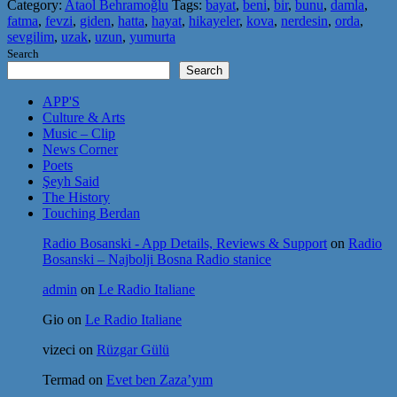
Category:
Ataol Behramoğlu
Tags:
bayat
,
beni
,
bir
,
bunu
,
damla
,
fatma
,
fevzi
,
giden
,
hatta
,
hayat
,
hikayeler
,
kova
,
nerdesin
,
orda
,
sevgilim
,
uzak
,
uzun
,
yumurta
Search
Search
APP'S
Culture & Arts
Music – Clip
News Corner
Poets
Şeyh Said
The History
Touching Berdan
Radio Bosanski - App Details, Reviews & Support
on
Radio
Bosanski – Najbolji Bosna Radio stanice
admin
on
Le Radio Italiane
Gio
on
Le Radio Italiane
vizeci
on
Rüzgar Gülü
Termad
on
Evet ben Zaza’yım