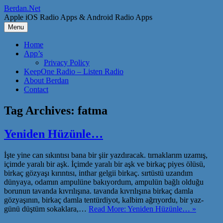
Skip
Berdan.Net
to
Apple iOS Radio Apps & Android Radio Apps
content
Menu
Home
App’s
Privacy Policy
KeepOne Radio – Listen Radio
About Berdan
Contact
Tag Archives:
fatma
Yeniden Hüzünle…
İşte yine can sıkıntısı bana bir şiir yazdıracak. tırnaklarım uzamış,
içimde yaralı bir aşk. İçimde yaralı bir aşk ve birkaç piyes ölüsü,
birkaç gözyaşı kırıntısı, inthar gelgii birkaç. sırtüstü uzandım
dünyaya, odamın ampulüne bakıyordum, ampulün bağlı olduğu
borunun tavanda kıvrılışına. tavanda kıvrılışına birkaç damla
gözyaşının, birkaç damla tentürdiyot, kalbim ağrıyordu, bir yaz-
günü düştüm sokaklara,…
Read More: Yeniden Hüzünle… »