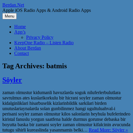
Skip
Berdan.Net
to
Apple iOS Radio Apps & Android Radio Apps
content
Menu
Home
App’s
Privacy Policy
KeepOne Radio – Listen Radio
About Berdan
Contact
Tag Archives:
batmis
Söyler
zaman olmustur kidumanli havuzlarda soguk niluferlerbulutlara
savrulmus ates kuslarikorkulu bir hicrani soyler zaman olmustur
kidalginliklari hisarbuselik kizlarinbildik sarkilari birden
unutuslariaynalarda solan gunbilinmez hangi ugultuluahval-i
perisani soyler zaman olmustur kilos salonlarin heyhula bufelerindeo
kiristal fanuslu yorgun saatfena halde durmus gorunse debaska bir
boyutta baska bir zamani soyler zaman olmustur kifalcinin avucunda
tutugu sihirli kureaslinda yasanmamis belki…
Read More: Söyler »