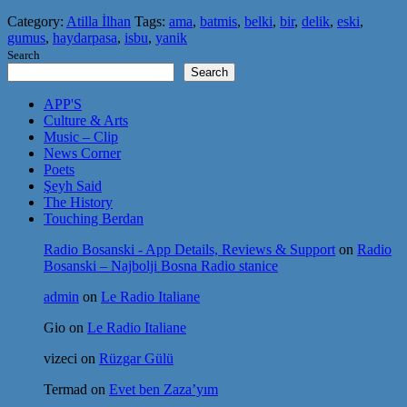
Category:
Atilla İlhan
Tags:
ama
,
batmis
,
belki
,
bir
,
delik
,
eski
,
gumus
,
haydarpasa
,
isbu
,
yanik
Search
Search
APP'S
Culture & Arts
Music – Clip
News Corner
Poets
Şeyh Said
The History
Touching Berdan
Radio Bosanski - App Details, Reviews & Support
on
Radio
Bosanski – Najbolji Bosna Radio stanice
admin
on
Le Radio Italiane
Gio
on
Le Radio Italiane
vizeci
on
Rüzgar Gülü
Termad
on
Evet ben Zaza’yım