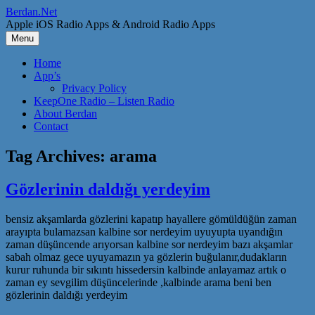
Skip
Berdan.Net
to
Apple iOS Radio Apps & Android Radio Apps
content
Menu
Home
App’s
Privacy Policy
KeepOne Radio – Listen Radio
About Berdan
Contact
Tag Archives:
arama
Gözlerinin daldığı yerdeyim
bensiz akşamlarda gözlerini kapatıp hayallere gömüldüğün zaman
arayıpta bulamazsan kalbine sor nerdeyim uyuyupta uyandığın
zaman düşüncende arıyorsan kalbine sor nerdeyim bazı akşamlar
sabah olmaz gece uyuyamazın ya gözlerin buğulanır,dudakların
kurur ruhunda bir sıkıntı hissedersin kalbinde anlayamaz artık o
zaman ey sevgilim düşüncelerinde ,kalbinde arama beni ben
gözlerinin daldığı yerdeyim