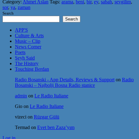
Category:
Ahmet Aslan
Tags:
arama
,
beni
,
bir
,
ey
,
sabah
,
sevgilim
,
sor
,
ya
,
zaman
Search
Search
APP'S
Culture & Arts
Music – Clip
News Corner
Poets
Şeyh Said
The History
Touching Berdan
Radio Bosanski - App Details, Reviews & Support
on
Radio
Bosanski – Najbolji Bosna Radio stanice
admin
on
Le Radio Italiane
Gio
on
Le Radio Italiane
vizeci
on
Rüzgar Gülü
Termad
on
Evet ben Zaza’yım
Log in