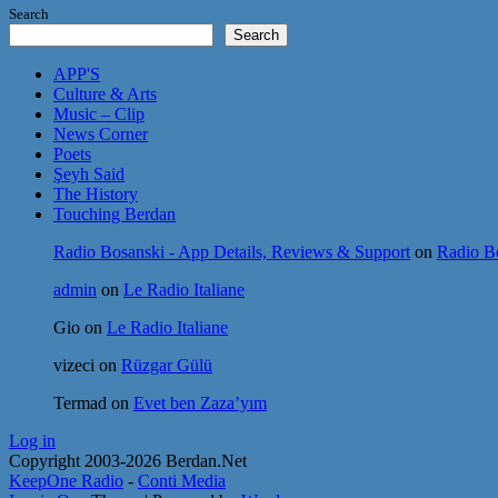
Search
Search
APP'S
Culture & Arts
Music – Clip
News Corner
Poets
Şeyh Said
The History
Touching Berdan
Radio Bosanski - App Details, Reviews & Support
on
Radio Bo
admin
on
Le Radio Italiane
Gio
on
Le Radio Italiane
vizeci
on
Rüzgar Gülü
Termad
on
Evet ben Zaza’yım
Log in
Copyright 2003-2026 Berdan.Net
KeepOne Radio
-
Conti Media