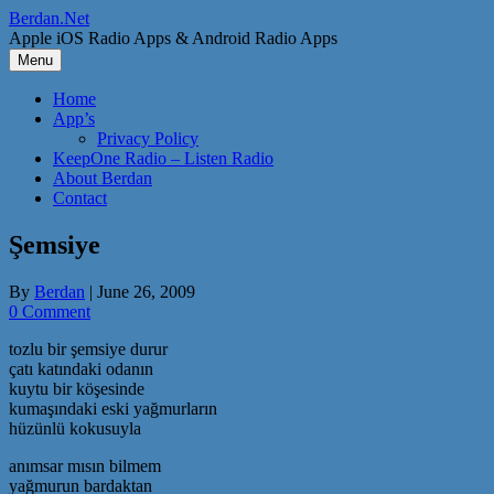
Skip
Berdan.Net
to
Apple iOS Radio Apps & Android Radio Apps
content
Menu
Home
App’s
Privacy Policy
KeepOne Radio – Listen Radio
About Berdan
Contact
Şemsiye
By
Berdan
|
June 26, 2009
0 Comment
tozlu bir şemsiye durur
çatı katındaki odanın
kuytu bir köşesinde
kumaşındaki eski yağmurların
hüzünlü kokusuyla
anımsar mısın bilmem
yağmurun bardaktan