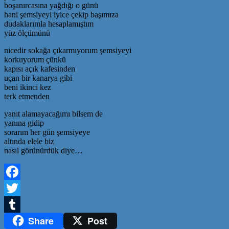
boşanırcasına yağdığı o günü
hani şemsiyeyi iyice çekip başımıza
dudaklarımla hesaplamıştım
yüz ölçümünü
nicedir sokağa çıkarmıyorum şemsiyeyi
korkuyorum çünkü
kapısı açık kafesinden
uçan bir kanarya gibi
beni ikinci kez
terk etmenden
yanıt alamayacağımı bilsem de
yanına gidip
sorarım her gün şemsiyeye
altında elele biz
nasıl görünürdük diye…
Facebook
Twitter
Share
Post
Tumblr