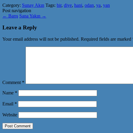
Category:
Sunay Akın
Tags:
bir
,
diye
,
hani
,
odan
,
ya
,
yan
Post navigation
←
Barış
Sana Yakın
→
Leave a Reply
Your email address will not be published.
Required fields are marked
Comment
*
Name
*
Email
*
Website