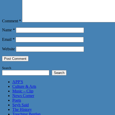
Comment
*
Name
*
Email
*
Website
Search
Search
APP'S
Culture & Arts
Music – Clip
News Corner
Poets
Şeyh Said
The History
Touching Berdan