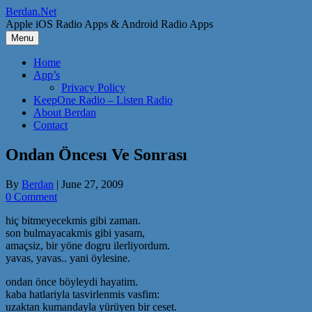
Skip
Berdan.Net
to
Apple iOS Radio Apps & Android Radio Apps
content
Menu
Home
App’s
Privacy Policy
KeepOne Radio – Listen Radio
About Berdan
Contact
Ondan Öncesı Ve Sonrası
By
Berdan
|
June 27, 2009
0 Comment
hiç bitmeyecekmis gibi zaman.
son bulmayacakmis gibi yasam,
amaçsiz, bir yöne dogru ilerliyordum.
yavas, yavas.. yani öylesine.
ondan önce böyleydi hayatim.
kaba hatlariyla tasvirlenmis vasfim:
uzaktan kumandayla yürüyen bir ceset.