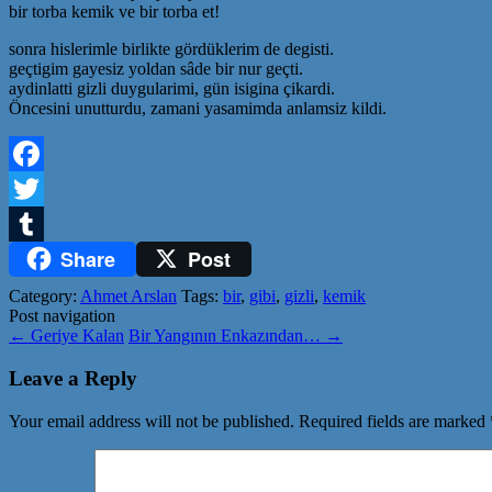
bir torba kemik ve bir torba et!
sonra hislerimle birlikte gördüklerim de degisti.
geçtigim gayesiz yoldan sâde bir nur geçti.
aydinlatti gizli duygularimi, gün isigina çikardi.
Öncesini unutturdu, zamani yasamimda anlamsiz kildi.
Facebook
Twitter
Share
Post
Tumblr
Category:
Ahmet Arslan
Tags:
bir
,
gibi
,
gizli
,
kemik
Post navigation
←
Geriye Kalan
Bir Yangının Enkazından…
→
Leave a Reply
Your email address will not be published.
Required fields are marked