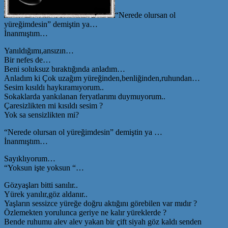
“Nerede olursan ol
yüreğimdesin” demiştin ya…
İnanmıştım…
Yanıldığımı,ansızın…
Bir nefes de…
Beni soluksuz bıraktığında anladım…
Anladım ki Çok uzağım yüreğinden,benliğinden,ruhundan…
Sesim kısıldı haykıramıyorum..
Sokaklarda yankılanan feryatlarımı duymuyorum..
Çaresizlikten mi kısıldı sesim ?
Yok sa sensizlikten mi?
“Nerede olursan ol yüreğimdesin” demiştin ya …
İnanmıştım…
Sayıklıyorum…
“Yoksun işte yoksun “…
Gözyaşları bitti sanılır..
Yürek yanılır,göz aldanır..
Yaşların sessizce yüreğe doğru aktığını görebilen var mıdır ?
Özlemekten yorulunca geriye ne kalır yüreklerde ?
Bende ruhumu alev alev yakan bir çift siyah göz kaldı senden