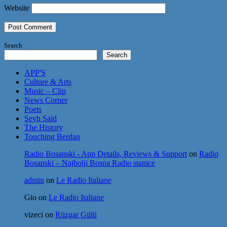
Website
Search
Search
APP'S
Culture & Arts
Music – Clip
News Corner
Poets
Şeyh Said
The History
Touching Berdan
Radio Bosanski - App Details, Reviews & Support
on
Radio
Bosanski – Najbolji Bosna Radio stanice
admin
on
Le Radio Italiane
Gio
on
Le Radio Italiane
vizeci
on
Rüzgar Gülü