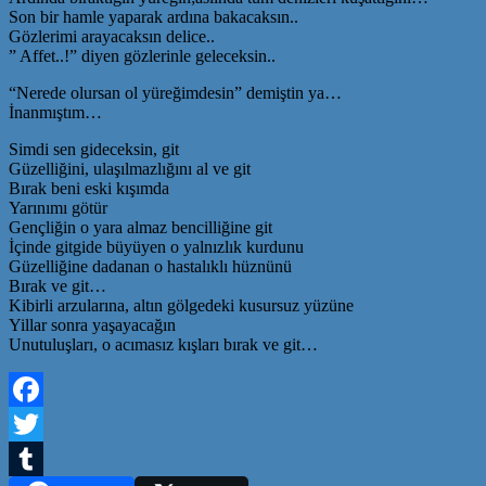
Son bir hamle yaparak ardına bakacaksın..
Gözlerimi arayacaksın delice..
” Affet..!” diyen gözlerinle geleceksin..
“Nerede olursan ol yüreğimdesin” demiştin ya…
İnanmıştım…
Simdi sen gideceksin, git
Güzelliğini, ulaşılmazlığını al ve git
Bırak beni eski kışımda
Yarınımı götür
Gençliğin o yara almaz bencilliğine git
İçinde gitgide büyüyen o yalnızlık kurdunu
Güzelliğine dadanan o hastalıklı hüznünü
Bırak ve git…
Kibirli arzularına, altın gölgedeki kusursuz yüzüne
Yillar sonra yaşayacağın
Unutuluşları, o acımasız kışları bırak ve git…
Facebook
Twitter