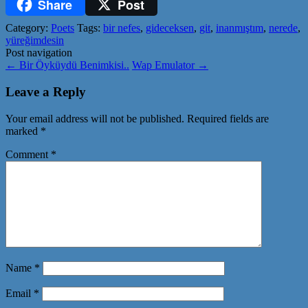
Share
Post
Tumblr
Category:
Poets
Tags:
bir nefes
,
gideceksen
,
git
,
inanmıştım
,
nerede
,
yüreğimdesin
Post navigation
←
Bir Öyküydü Benimkisi..
Wap Emulator
→
Leave a Reply
Your email address will not be published.
Required fields are
marked
*
Comment
*
Name
*
Email
*