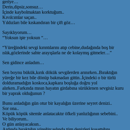
geriye…
Derin,dipsiz,sonsuz…
İçinde kaybolmaktan korktuğum..
Kıvılcımlar saçan..
Yıldızları bile kıskandıran bir çift göz…
Sayıklıyorum…
“Yoksun işte yoksun “…
“Yüreğindeki sevgi kırıntılarını atıp cebine,dudağında boş bir
ıslık,gözlerinde sahte arayışlarla ne de kolaymış gitmeler…”
Sen gidince anladım…
Sen boynu bükük,kırık dökük sevgilerden arınırken..Bıraktığın
yüreğe bir kez bile dönüp bakmadan gittin..İçindeki o bir türlü
dolduramadığın koskoca,kapkara boşluğa doğru yol
alırken..Farkında mısın hayatın girdabına sürüklenen sevgisiz kuru
bir yaprak olduğunun ?
Bunu anladığın gün otur bir kayalığın üzerine seyret denizi..
Sor ona..
Köpük köpük sitemle anlatacaktır öfkeli yanlızlığının sebebini..
Ve biliyorum..
O gün anlayacaksın..
Ardında bıraktığın yüreğin;aslında tüm denizleri kuşattığını…