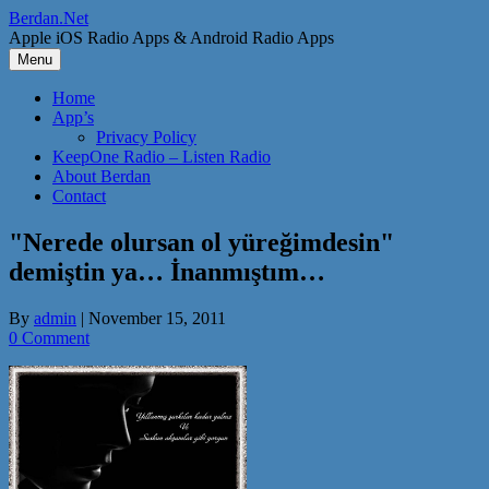
Skip
Berdan.Net
to
Apple iOS Radio Apps & Android Radio Apps
content
Menu
Home
App’s
Privacy Policy
KeepOne Radio – Listen Radio
About Berdan
Contact
"Nerede olursan ol yüreğimdesin"
demiştin ya… İnanmıştım…
By
admin
|
November 15, 2011
0 Comment