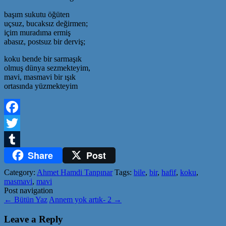
başım sukutu öğüten
uçsuz, bucaksız değirmen;
içim muradıma ermiş
abasız, postsuz bir derviş;
koku bende bir sarmaşık
olmuş dünya sezmekteyim,
mavi, masmavi bir ışık
ortasında yüzmekteyim
Facebook
Twitter
Share
Post
Tumblr
Category:
Ahmet Hamdi Tanpınar
Tags:
bile
,
bir
,
hafif
,
koku
,
masmavi
,
mavi
Post navigation
←
Bütün Yaz
Annem yok artık- 2
→
Leave a Reply