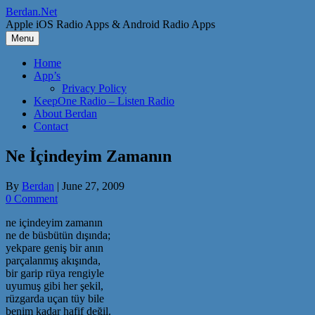
Skip
Berdan.Net
to
Apple iOS Radio Apps & Android Radio Apps
content
Menu
Home
App’s
Privacy Policy
KeepOne Radio – Listen Radio
About Berdan
Contact
Ne İçindeyim Zamanın
By
Berdan
|
June 27, 2009
0 Comment
ne içindeyim zamanın
ne de büsbütün dışında;
yekpare geniş bir anın
parçalanmış akışında,
bir garip rüya rengiyle
uyumuş gibi her şekil,
rüzgarda uçan tüy bile
benim kadar hafif değil.