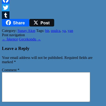
Facebook
Twitter
Share
Post
Tumblr
Category:
Sunay Akın
Tags:
bir
,
usulca
,
ya
,
yan
Post navigation
←
İşkence
Gecekondu
→
Leave a Reply
Your email address will not be published.
Required fields are
marked
*
Comment
*