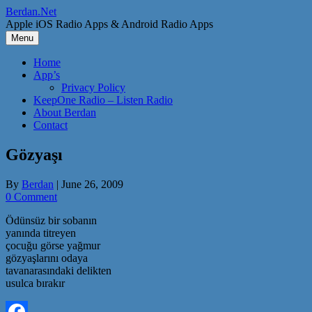
Skip
Berdan.Net
to
Apple iOS Radio Apps & Android Radio Apps
content
Menu
Home
App’s
Privacy Policy
KeepOne Radio – Listen Radio
About Berdan
Contact
Gözyaşı
By
Berdan
|
June 26, 2009
0 Comment
Ödünsüz bir sobanın
yanında titreyen
çocuğu görse yağmur
gözyaşlarını odaya
tavanarasındaki delikten
usulca bırakır