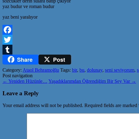
sözcükler derin sulara batıp çıkıyor
yaz budur ve roman budur
yaz beni yaralıyor
Facebook
Twitter
Share
Post
Tumblr
Category:
Ataol Behramoğlu
Tags:
bir
,
bu
,
dolunay
,
seni seviyorum
,
s
Post navigation
←
Yeniden Hüzünle…
Yaşadıklarımdan Öğrendiğim Bir Şey Var
→
Leave a Reply
Your email address will not be published.
Required fields are marked