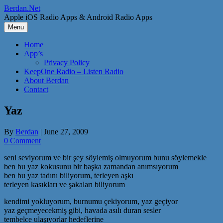
Skip
Berdan.Net
to
Apple iOS Radio Apps & Android Radio Apps
content
Menu
Home
App’s
Privacy Policy
KeepOne Radio – Listen Radio
About Berdan
Contact
Yaz
By
Berdan
|
June 27, 2009
0 Comment
seni seviyorum ve bir şey söylemiş olmuyorum bunu söylemekle
ben bu yaz kokusunu bir başka zamandan anımsıyorum
ben bu yaz tadını biliyorum, terleyen aşkı
terleyen kasıkları ve şakaları biliyorum
kendimi yokluyorum, burnumu çekiyorum, yaz geçiyor
yaz geçmeyecekmiş gibi, havada asılı duran sesler
tembelce ulaşıyorlar hedeflerine