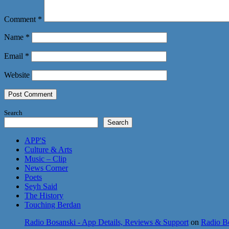
Comment
*
Name
*
Email
*
Website
Search
Search
APP'S
Culture & Arts
Music – Clip
News Corner
Poets
Şeyh Said
The History
Touching Berdan
Radio Bosanski - App Details, Reviews & Support
on
Radio Bo