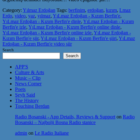
Category:
Yılmaz Erdoğan
Tags:
berfinim
,
erdoğan
,
kızım
,
Lmaz
Erdo
,
video
,
yaz
,
yılmaz
,
YıLmaz Erdoğan - Kızım Berfin'e
,
YıLmaz Erdoğan - Kızım Berfin'e dinle
,
YıLmaz Erdoğan - Kızım
Berfin'e izle
,
YıLmaz Erdoğan - Kızım Berfin'e online dinle
,
YıLmaz Erdoğan - Kızım Berfin'e online izle
,
YıLmaz Erdoğan -
Kızım Berfin'e şiir
,
YıLmaz Erdoğan - Kızım Berfin'e şiiri
,
YıLmaz
Erdoğan - Kızım Berfin'e video şiir
Search
Search
APP'S
Culture & Arts
Music – Clip
News Corner
Poets
Şeyh Said
The History
Touching Berdan
Radio Bosanski - App Details, Reviews & Support
on
Radio
Bosanski – Najbolji Bosna Radio stanice
admin
on
Le Radio Italiane