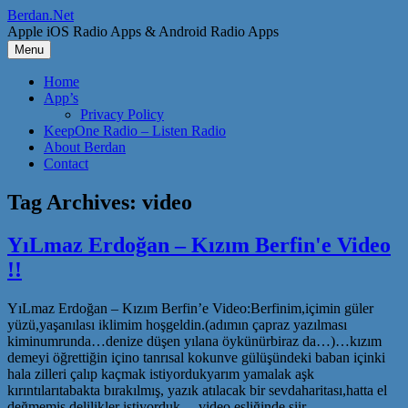
Skip
Berdan.Net
to
Apple iOS Radio Apps & Android Radio Apps
content
Menu
Home
App’s
Privacy Policy
KeepOne Radio – Listen Radio
About Berdan
Contact
Tag Archives:
video
YıLmaz Erdoğan – Kızım Berfin'e Video
!!
YıLmaz Erdoğan – Kızım Berfin’e Video:Berfinim,içimin güler
yüzü,yaşanılası iklimim hoşgeldin.(adımın çapraz yazılması
kiminumrunda…denize düşen yılana öykünürbiraz da…)…kızım
demeyi öğrettiğin içino tanrısal kokunve gülüşündeki baban içinki
hala zilleri çalıp kaçmak istiyordukyarım yamalak aşk
kırıntılarıtabakta bırakılmış, yazık atılacak bir sevdaharitası,hatta el
değmemiş delilikler istiyorduk… video eşliğinde şiir…