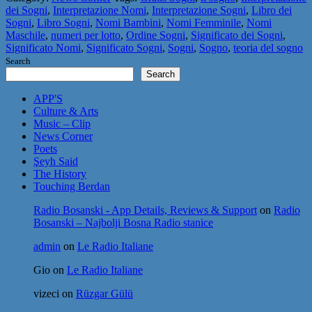
dei Sogni
,
Interpretazione Nomi
,
Interpretazione Sogni
,
Libro dei
Sogni
,
Libro Sogni
,
Nomi Bambini
,
Nomi Femminile
,
Nomi
Maschile
,
numeri per lotto
,
Ordine Sogni
,
Significato dei Sogni
,
Significato Nomi
,
Significato Sogni
,
Sogni
,
Sogno
,
teoria del sogno
Search
Search
APP'S
Culture & Arts
Music – Clip
News Corner
Poets
Şeyh Said
The History
Touching Berdan
Radio Bosanski - App Details, Reviews & Support
on
Radio
Bosanski – Najbolji Bosna Radio stanice
admin
on
Le Radio Italiane
Gio
on
Le Radio Italiane
vizeci
on
Rüzgar Gülü