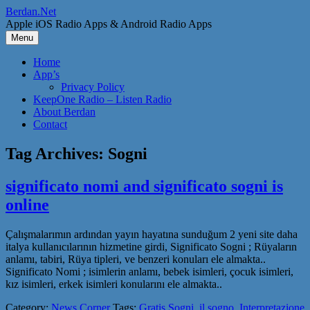
Skip
Berdan.Net
to
Apple iOS Radio Apps & Android Radio Apps
content
Menu
Home
App’s
Privacy Policy
KeepOne Radio – Listen Radio
About Berdan
Contact
Tag Archives:
Sogni
significato nomi and significato sogni is
online
Çalışmalarımın ardından yayın hayatına sunduğum 2 yeni site daha
italya kullanıcılarının hizmetine girdi, Significato Sogni ; Rüyaların
anlamı, tabiri, Rüya tipleri, ve benzeri konuları ele almakta..
Significato Nomi ; isimlerin anlamı, bebek isimleri, çocuk isimleri,
kız isimleri, erkek isimleri konularını ele almakta..
Category:
News Corner
Tags:
Gratis Sogni
,
il sogno
,
Interpretazione