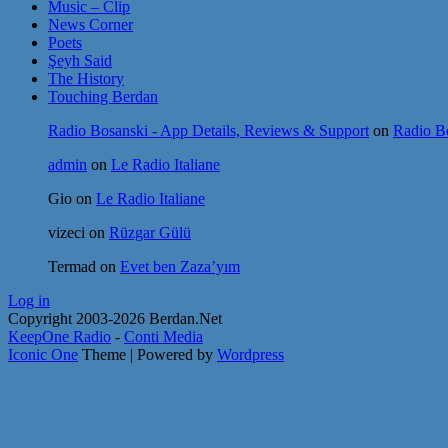
Music – Clip
News Corner
Poets
Şeyh Said
The History
Touching Berdan
Radio Bosanski - App Details, Reviews & Support
on
Radio Bo
admin
on
Le Radio Italiane
Gio
on
Le Radio Italiane
vizeci
on
Rüzgar Gülü
Termad
on
Evet ben Zaza’yım
Log in
Copyright 2003-2026 Berdan.Net
KeepOne Radio
-
Conti Media
Iconic One
Theme | Powered by
Wordpress