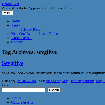
Skip
Berdan.Net
to
Apple iOS Radio Apps & Android Radio Apps
content
Menu
Home
App’s
Privacy Policy
KeepOne Radio – Listen Radio
About Berdan
Contact
Tag Archives:
sevgiliye
Sevgiliye
Sevgiliye (Söz) Nerde akşam orda sabah Yürüyorum ve seni düşünüy
Category:
Music - Clip
Tags:
funda arar
,
kraç
,
seni düşünürüm
,
sevgil
Search
Search
APP'S
Culture & Arts