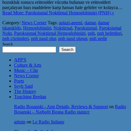
bozukluk sonucu eritrositler vücutta bulunan ve eritrositleri
parçalayan bazı maddelere karşı hassas hale gelirler ve kolayca…
Read More: Paroksismal Noktürnal Hemoglobinüri (PNH) »
Category:
News Corner
Tags:
aplazi-anemi
,
damar
,
damar
tıkanıklığı
,
Hemoglobinüri
,
Noktürnal
,
Paroksismal
,
Paroksismal
Nokt
,
Paroksismal Noktürnal Hemoglobinüri
,
pnh
,
pnh belirtileri
,
pnh çözümleri
,
pnh nasıl olur
,
pnh nasıl oluşur
,
pnh nedir
Search
Search
APP'S
Culture & Arts
Music – Clip
News Corner
Poets
Şeyh Said
The History
Touching Berdan
Radio Bosanski - App Details, Reviews & Support
on
Radio
Bosanski – Najbolji Bosna Radio stanice
admin
on
Le Radio Italiane