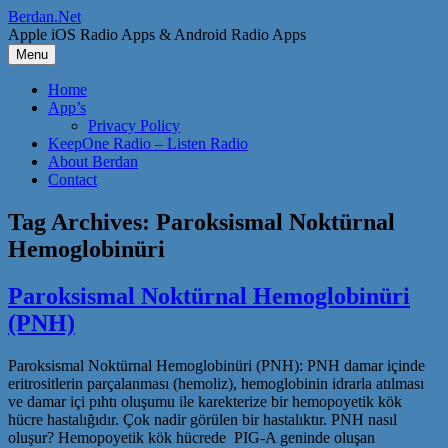
Skip
Berdan.Net
to
Apple iOS Radio Apps & Android Radio Apps
content
Menu
Home
App’s
Privacy Policy
KeepOne Radio – Listen Radio
About Berdan
Contact
Tag Archives:
Paroksismal Noktürnal
Hemoglobinüri
Paroksismal Noktürnal Hemoglobinüri
(PNH)
Paroksismal Noktürnal Hemoglobinüri (PNH): PNH damar içinde
eritrositlerin parçalanması (hemoliz), hemoglobinin idrarla atılması
ve damar içi pıhtı oluşumu ile karekterize bir hemopoyetik kök
hücre hastalığıdır. Çok nadir görülen bir hastalıktır. PNH nasıl
oluşur? Hemopoyetik kök hücrede PIG-A geninde oluşan