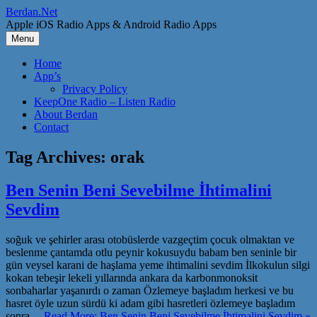
Skip
Berdan.Net
to
Apple iOS Radio Apps & Android Radio Apps
content
Menu
Home
App’s
Privacy Policy
KeepOne Radio – Listen Radio
About Berdan
Contact
Tag Archives:
orak
Ben Senin Beni Sevebilme İhtimalini
Sevdim
soğuk ve şehirler arası otobüslerde vazgeçtim çocuk olmaktan ve
beslenme çantamda otlu peynir kokusuydu babam ben seninle bir
gün veysel karani de haşlama yeme ihtimalini sevdim İlkokulun silgi
kokan tebeşir lekeli yıllarında ankara da karbonmonoksit
sonbaharlar yaşanırdı o zaman Özlemeye başladım herkesi ve bu
hasret öyle uzun sürdü ki adam gibi hasretleri özlemeye başladım
sonra…
Read More: Ben Senin Beni Sevebilme İhtimalini Sevdim »