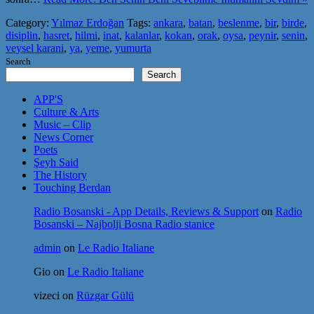
Category:
Yılmaz Erdoğan
Tags:
ankara
,
batan
,
beslenme
,
bir
,
birde
,
disiplin
,
hasret
,
hilmi
,
inat
,
kalanlar
,
kokan
,
orak
,
oysa
,
peynir
,
senin
,
veysel karani
,
ya
,
yeme
,
yumurta
Search
Search
APP'S
Culture & Arts
Music – Clip
News Corner
Poets
Şeyh Said
The History
Touching Berdan
Radio Bosanski - App Details, Reviews & Support
on
Radio
Bosanski – Najbolji Bosna Radio stanice
admin
on
Le Radio Italiane
Gio
on
Le Radio Italiane
vizeci
on
Rüzgar Gülü