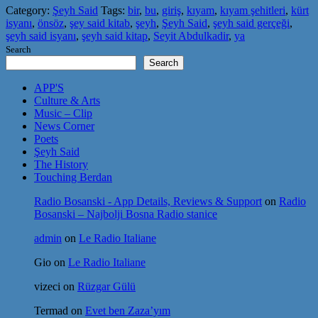
Category:
Şeyh Said
Tags:
bir
,
bu
,
giriş
,
kıyam
,
kıyam şehitleri
,
kürt
isyanı
,
önsöz
,
şey said kitab
,
şeyh
,
Şeyh Said
,
şeyh said gerçeği
,
şeyh said isyanı
,
şeyh said kitap
,
Seyit Abdulkadir
,
ya
Search
Search
APP'S
Culture & Arts
Music – Clip
News Corner
Poets
Şeyh Said
The History
Touching Berdan
Radio Bosanski - App Details, Reviews & Support
on
Radio
Bosanski – Najbolji Bosna Radio stanice
admin
on
Le Radio Italiane
Gio
on
Le Radio Italiane
vizeci
on
Rüzgar Gülü
Termad
on
Evet ben Zaza’yım