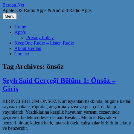
Skip
Berdan.Net
to
Apple iOS Radio Apps & Android Radio Apps
content
Menu
Home
App’s
Privacy Policy
KeepOne Radio – Listen Radio
About Berdan
Contact
Tag Archives:
önsöz
Şeyh Said Gerçeği Bölüm-1: Önsöz –
Giriş
BİRİNCİ BÖLÜM ÖNSÖZ Kürt isyanları hakkında, bugüne kadar;
sayısız makale, röportaj, araştırma yazısı ve pek çok da kitap
yayımlandı. Yazdıklarına karşılık hayatının yarısını cezaevinde
geçirerek bedelini ödeyen İsmail Beşikçi, Mehmet Bayrak ve
benzeri birkaç kalemi hariç tutarsak öteki çalışmalar birbirinin tekrarı
ve benzeridir.