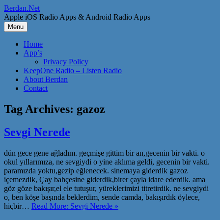
Skip
Berdan.Net
to
Apple iOS Radio Apps & Android Radio Apps
content
Menu
Home
App’s
Privacy Policy
KeepOne Radio – Listen Radio
About Berdan
Contact
Tag Archives:
gazoz
Sevgi Nerede
dün gece gene ağladım. geçmişe gittim bir an,gecenin bir vakti. o
okul yıllarımıza, ne sevgiydi o yine aklıma geldi, gecenin bir vakti.
paramızda yoktu,gezip eğlenecek. sinemaya giderdik gazoz
içemezdik, Çay bahçesine giderdik,birer çayla idare ederdik. ama
göz göze bakışır,el ele tutuşur, yüreklerimizi titretirdik. ne sevgiydi
o, ben köşe başında beklerdim, sende camda, bakışırdık öylece,
hiçbir…
Read More: Sevgi Nerede »