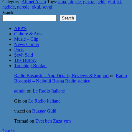
Category:
Ahmet Aslan
Tags:
ama
,
bir
,
ele
,
gazoz
,
geldi
,
gibi
,
ki
,
nadide
,
nerede
,
okul
,
sevgi
Search
Search
APP'S
Culture & Arts
Music – Clip
News Corner
Poets
Şeyh Said
The History
Touching Berdan
Radio Bosanski - App Details, Reviews & Support
on
Radio
Bosanski – Najbolji Bosna Radio stanice
admin
on
Le Radio Italiane
Gio
on
Le Radio Italiane
vizeci
on
Rüzgar Gülü
Termad
on
Evet ben Zaza’yım
Log in