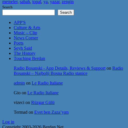
memeler
,
sabah
,
topal
,
ya
,
yazar
,
zengin
Search
Search
APP'S
Culture & Arts
Music – Clip
News Corner
Poets
Şeyh Said
The History
Touching Berdan
Radio Bosanski - App Details, Reviews & Support
on
Radio
Bosanski – Najbolji Bosna Radio stanice
admin
on
Le Radio Italiane
Gio
on
Le Radio Italiane
vizeci
on
Rüzgar Gülü
Termad
on
Evet ben Zaza’yım
Log in
Copyright 2003-2026 Berdan.Net