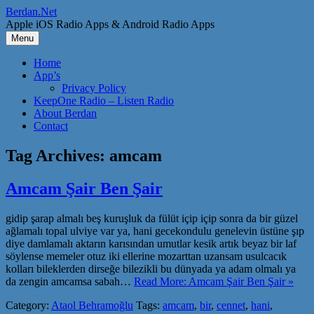
Skip
Berdan.Net
to
Apple iOS Radio Apps & Android Radio Apps
content
Menu
Home
App’s
Privacy Policy
KeepOne Radio – Listen Radio
About Berdan
Contact
Tag Archives:
amcam
Amcam Şair Ben Şair
gidip şarap almalı beş kuruşluk da fülüt içip içip sonra da bir güzel
ağlamalı topal ulviye var ya, hani gecekondulu genelevin üstüne şıp
diye damlamalı aktarın karısından umutlar kesik artık beyaz bir laf
söylense memeler otuz iki ellerine mozarttan uzansam usulcacık
kolları bileklerden dirseğe bilezikli bu dünyada ya adam olmalı ya
da zengin amcamsa sabah…
Read More: Amcam Şair Ben Şair »
Category:
Ataol Behramoğlu
Tags:
amcam
,
bir
,
cennet
,
hani
,