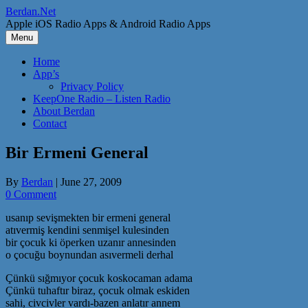
Skip
Berdan.Net
to
Apple iOS Radio Apps & Android Radio Apps
content
Menu
Home
App’s
Privacy Policy
KeepOne Radio – Listen Radio
About Berdan
Contact
Bir Ermeni General
By
Berdan
|
June 27, 2009
0 Comment
usanıp sevişmekten bir ermeni general
atıvermiş kendini senmişel kulesinden
bir çocuk ki öperken uzanır annesinden
o çocuğu boynundan asıvermeli derhal
Çünkü sığmıyor çocuk koskocaman adama
Çünkü tuhaftır biraz, çocuk olmak eskiden
sahi, civcivler vardı-bazen anlatır annem