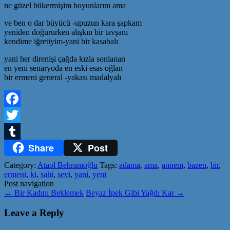
ne güzel bükermişim boyunlarını ama
ve ben o dar büyücü -upuzun kara şapkam
yeniden doğururken alışkın bir tavşanı
kendime iğretiyim-yani bir kasabalı
yani her direnişi çağda kızla sonlanan
en yeni senaryoda en eski esas oğlan
bir ermeni general -yakası madalyalı
Facebook
Twitter
Share
Post
Tumblr
Category:
Ataol Behramoğlu
Tags:
adama
,
ama
,
annem
,
bazen
,
bir
,
ermeni
,
ki
,
sahi
,
sevi
,
yani
,
yeni
Post navigation
←
Bir Kadını Beklemek
Beyaz İpek Gibi Yağdı Kar
→
Leave a Reply