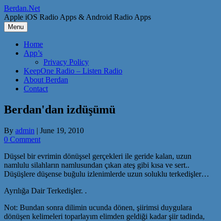
Skip
Berdan.Net
to
Apple iOS Radio Apps & Android Radio Apps
content
Menu
Home
App’s
Privacy Policy
KeepOne Radio – Listen Radio
About Berdan
Contact
Berdan'dan izdüşümü
By
admin
|
June 19, 2010
0 Comment
Düşsel bir evrimin dönüşsel gerçekleri ile geride kalan, uzun
namlulu silahların namlusundan çıkan ateş gibi kısa ve sert..
Düşüşlere düşense buğulu izlenimlerde uzun soluklu terkedişler…
Ayrılığa Dair Terkedişler. .
Not: Bundan sonra dilimin ucunda dönen, şiirimsi duygulara
dönüşen kelimeleri toparlayım elimden geldiği kadar şiir tadinda,