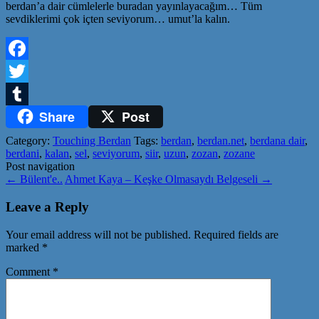
berdan’a dair cümlelerle buradan yayınlayacağım… Tüm
sevdiklerimi çok içten seviyorum… umut’la kalın.
Facebook
Twitter
Share
Post
Tumblr
Category:
Touching Berdan
Tags:
berdan
,
berdan.net
,
berdana dair
,
berdani
,
kalan
,
sel
,
seviyorum
,
siir
,
uzun
,
zozan
,
zozane
Post navigation
←
Bülent'e..
Ahmet Kaya – Keşke Olmasaydı Belgeseli
→
Leave a Reply
Your email address will not be published.
Required fields are
marked
*
Comment
*