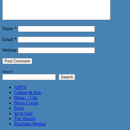
Name
*
Email
*
Website
Search
Search
APP'S
Culture & Arts
Music – Clip
News Corner
Poets
Şeyh Said
The History
Touching Berdan