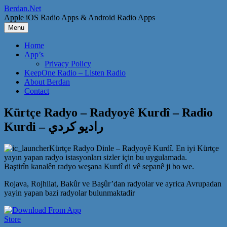
Skip
Berdan.Net
to
Apple iOS Radio Apps & Android Radio Apps
content
Menu
Home
App’s
Privacy Policy
KeepOne Radio – Listen Radio
About Berdan
Contact
Kürtçe Radyo – Radyoyê Kurdî – Radio
Kurdi – راديو كردي
Kürtçe Radyo Dinle – Radyoyê Kurdî. En iyi Kürtçe
yayın yapan radyo istasyonları sizler için bu uygulamada.
Baştirîn kanalên radyo weşana Kurdî di vê sepanê ji bo we.
Rojava, Rojhilat, Bakûr ve Başûr’dan radyolar ve ayrica Avrupadan
yayin yapan bazi radyolar bulunmaktadir