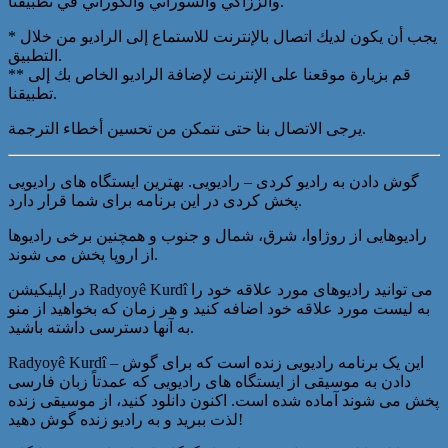
والززاكي والسوراني والكوراني في تطبيقنا.
* يجب أن يكون لديك اتصال بالإنترنت للاستماع إلى الراديو من خلال
التطبيق.
** قم بزيارة موقعنا على الإنترنت لإضافة الراديو الخاص بك إلى
تطبيقنا.
يرجى الاتصال بنا حتى نتمكن من تحسين أخطاء الترجمة.
گوش دادن به رادیو کردی – رادیویی. بهترین ایستگاه های رادیویی
پخش کردی در این برنامه برای شما قرار دارد.
رادیوهایی از روژاوا، شرق، شمال و جنوب و همچنین برخی رادیوها
از اروپا پخش می شوند.
در اپلیکیشن Radyoyê Kurdî می توانید رادیوهای مورد علاقه خود را
به لیست مورد علاقه خود اضافه کنید و هر زمان که بخواهید از منو
به آنها دسترسی داشته باشید.
Radyoyê Kurdî – این یک برنامه رادیویی زنده است که برای گوش
دادن به موسیقی از ایستگاه های رادیویی که عمدتاً زبان فارسی
پخش می شوند آماده شده است. اکنون دانلود کنید، از موسیقی زنده
لذت ببرید و به رادیو زنده گوش دهید!