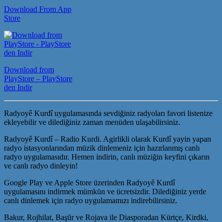
Download From App
Store
Download from
PlayStore – PlayStore
den Indir
Radyoyê Kurdî uygulamasında sevdiğiniz radyoları favori listenize
ekleyebilir ve dilediğiniz zaman menüden ulaşabilirsiniz.
Radyoyê Kurdî – Radio Kurdi. Agirlikli olarak Kurdî yayin yapan
radyo istasyonlarından müzik dinlemeniz için hazırlanmış canlı
radyo uygulamasıdır. Hemen indirin, canlı müziğin keyfini çıkarın
ve canlı radyo dinleyin!
Google Play ve Apple Store üzerinden Radyoyê Kurdî
uygulamasını indirmek mümkün ve ücretsizdir. Dilediğiniz yerde
canlı dinlemek için radyo uygulamamızı indirebilirsiniz.
Bakur, Rojhilat, Başȗr ve Rojava ile Diasporadan Kürtçe, Kirdki,