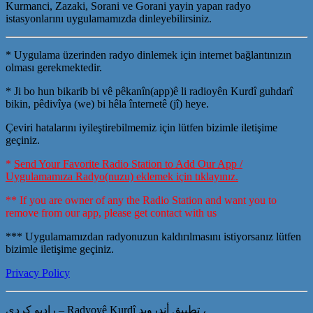
Kurmanci, Zazaki, Sorani ve Gorani yayin yapan radyo
istasyonlarını uygulamamızda dinleyebilirsiniz.
* Uygulama üzerinden radyo dinlemek için internet bağlantınızın
olması gerekmektedir.
* Ji bo hun bikarib bi vê pêkanîn(app)ê li radioyên Kurdî guhdarî
bikin, pêdivîya (we) bi hêla înternetê (jî) heye.
Çeviri hatalarını iyileştirebilmemiz için lütfen bizimle iletişime
geçiniz.
*
Send Your Favorite Radio Station to Add Our App /
Uygulamamıza Radyo(nuzu) eklemek için tıklayınız.
** If you are owner of any the Radio Station and want you to
remove from our app, please get contact with us
*** Uygulamamızdan radyonuzun kaldırılmasını istiyorsanız lütfen
bizimle iletişime geçiniz.
Privacy Policy
راديو كردي – Radyoyê Kurdî تطبيق أندرويد ،